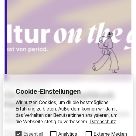
ONTHEGO
KULTUR
Cookie-Einstellungen
On the Go: Auf Knopfdruck
heulen?
Wir nutzen Cookies, um dir die bestmögliche
Erfahrung zu bieten. Außerdem können wir damit
Wir fragen Schauspielerinnen, ob sie auf Knopfdruck heulen
das Verhalten der Benutzer:innen analysieren, um
können.
die Webseite stetig zu verbessern.
Datenschutz
18.12.2023
Essentiell
Analytics
Externe Medien
ISABEL EBERHARDT