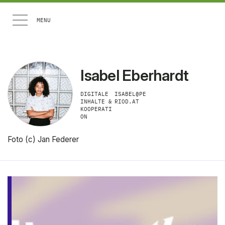
Artikel
Isabel Eberhardt
Medien
DIGITALE
ISABEL@PE
INHALTE &
RIOD.AT
KOOPERATI
About
ON
Foto (c) Jan Federer
Newsletter
LINKEDIN
INSTAGRAM
YOUTUBE
EMAIL